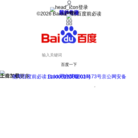
登录
我的关注
我的收藏
皮肤中心
用户反馈
设置
©2026 Baidu 使用百度前必读
百度一下
正在加载
上滑加载更多
用户反馈
使用百度前必读 Baidu 京ICP证030173号
京公网安备11000002000001号