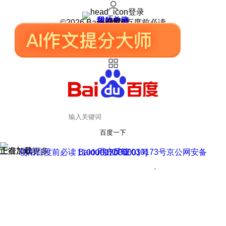
登录
我的关注
我的收藏
皮肤中心
用户反馈
设置
©2026 Baidu 使用百度前必读
百度一下
正在加载
上滑加载更多
用户反馈
使用百度前必读 Baidu 京ICP证030173号
京公网安备11000002000001号