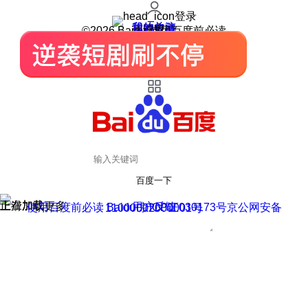
登录
我的关注
我的收藏
皮肤中心
用户反馈
设置
©2026 Baidu 使用百度前必读
百度一下
正在加载
上滑加载更多
用户反馈
使用百度前必读 Baidu 京ICP证030173号
京公网安备11000002000001号