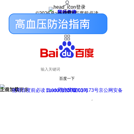
登录
我的关注
我的收藏
皮肤中心
用户反馈
设置
©2026 Baidu 使用百度前必读
百度一下
正在加载
上滑加载更多
用户反馈
使用百度前必读 Baidu 京ICP证030173号
京公网安备11000002000001号