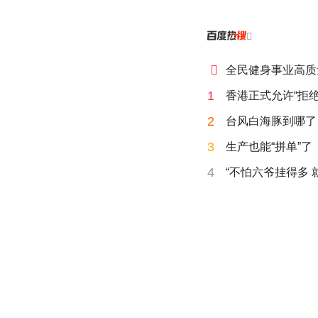


全民健身事业高质
1
香港正式允许“拒绝
2
台风白海豚到哪了
3
生产也能“拼单”了
4
“不怕六爷挂得多 