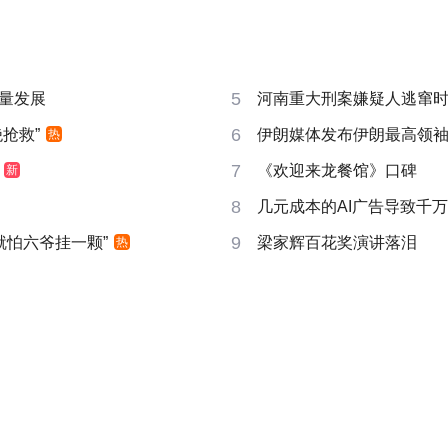
5
量发展
河南重大刑案嫌疑人逃窜
6
抢救”
伊朗媒体发布伊朗最高领
热
7
《欢迎来龙餐馆》口碑
新
8
几元成本的AI广告导致千
9
就怕六爷挂一颗”
梁家辉百花奖演讲落泪
热