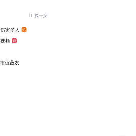

换一换
时伤害多人
热
袖视频
新
万市值蒸发