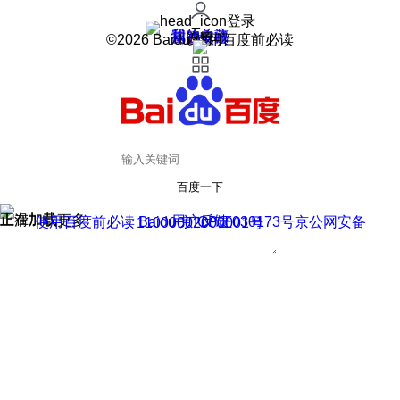
登录
我的关注
我的收藏
皮肤中心
用户反馈
设置
©2026 Baidu 使用百度前必读
百度一下
正在加载
上滑加载更多
用户反馈
使用百度前必读 Baidu 京ICP证030173号
京公网安备11000002000001号