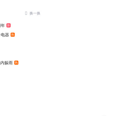

换一换
周年
新
台电器
热
入内躲雨
热