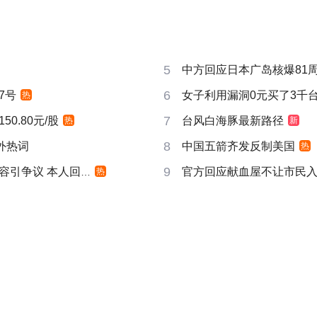
5
中方回应日本广岛核爆81
6
7号
女子利用漏洞0元买了3千
热
7
0.80元/股
台风白海豚最新路径
热
新
8
成海外热词
中国五箭齐发反制美国
热
9
引争议 本人回应
官方回应献血屋不让市民
热