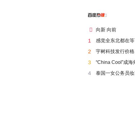


向新 向前
1
感觉全东北都在等
2
宇树科技发行价格15
3
“China Cool”
4
泰国一女公务员妆容