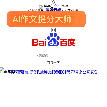
登录
我的关注
我的收藏
皮肤中心
用户反馈
设置
©2026 Baidu 使用百度前必读
百度一下
正在加载
上滑加载更多
用户反馈
使用百度前必读 Baidu 京ICP证030173号
京公网安备11000002000001号