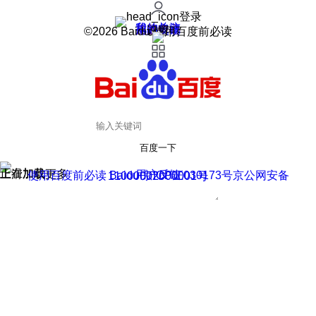
登录
我的关注
我的收藏
皮肤中心
用户反馈
设置
©2026 Baidu 使用百度前必读
百度一下
正在加载
上滑加载更多
用户反馈
使用百度前必读 Baidu 京ICP证030173号
京公网安备11000002000001号