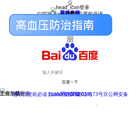
登录
我的关注
我的收藏
皮肤中心
用户反馈
设置
©2026 Baidu 使用百度前必读
百度一下
正在加载
上滑加载更多
用户反馈
使用百度前必读 Baidu 京ICP证030173号
京公网安备11000002000001号