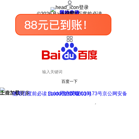
登录
我的关注
我的收藏
皮肤中心
用户反馈
设置
©2026 Baidu 使用百度前必读
百度一下
正在加载
上滑加载更多
用户反馈
使用百度前必读 Baidu 京ICP证030173号
京公网安备11000002000001号