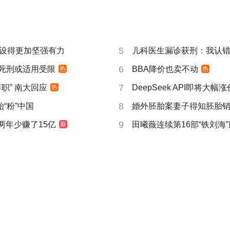
5
设得更加坚强有力
儿科医生漏诊获刑：我认错但
6
 死刑或适用受限
BBA降价也卖不动
热
热
7
职” 南大回应
DeepSeek API即将大幅涨
热
8
“粉”中国
婚外胚胎案妻子得知胚胎
9
两年少赚了15亿
田曦薇连续第16部“铁刘海”
新