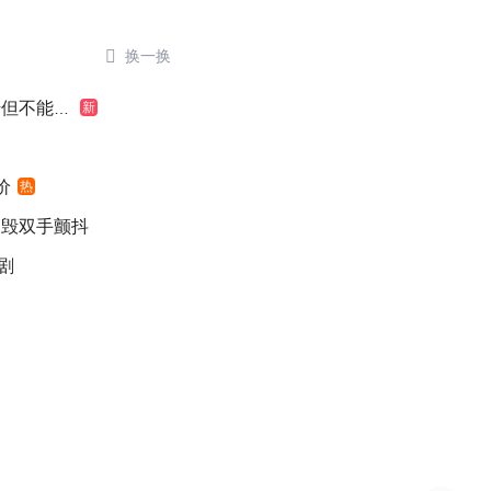

换一换
不能认罪
新
价
热
销毁双手颤抖
剧