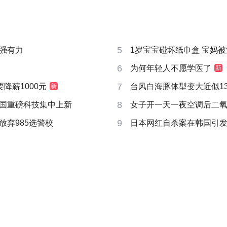
5
强有力
1岁宝宝碰坏纸巾盒 宝妈被索赔
6
为何年轻人不愿学医了
新
7
要降薪1000元
台风白海豚体型变大近似13个
新
8
国重磅科技集中上新
女子开一天一夜空调后二
9
放弃985选警校
日本网红自杀案在韩国引