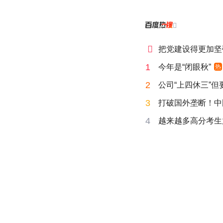


把党建设得更加坚
1
今年是“闭眼秋”
热
2
公司“上四休三”但
3
打破国外垄断！中
4
越来越多高分考生