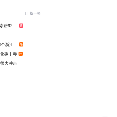

换一换
924元
新
浙江面积
热
氧化碳中毒
热
发很大冲击