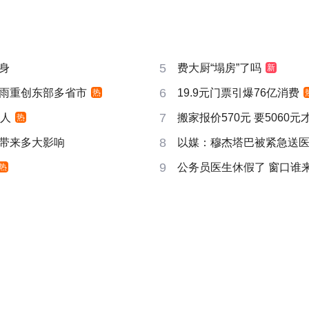
5
身
费大厨“塌房”了吗
新
6
雨重创东部多省市
19.9元门票引爆76亿消费
热
7
万人
搬家报价570元 要5060
热
8
带来多大影响
以媒：穆杰塔巴被紧急送
9
公务员医生休假了 窗口谁
热