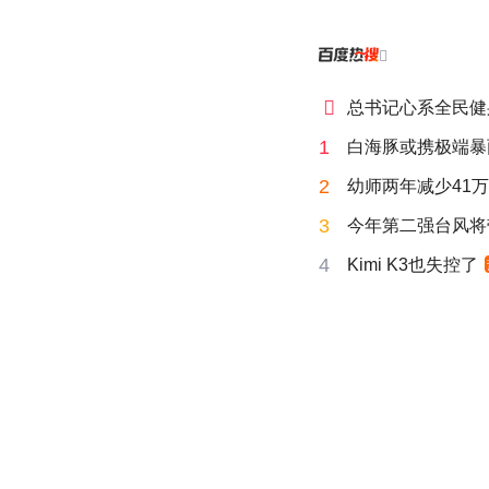


总书记心系全民健
1
白海豚或携极端暴
2
幼师两年减少41
3
今年第二强台风将
4
Kimi K3也失控了