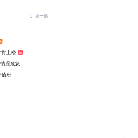

换一换
热
元才肯上楼
新
医情况危急
来值班