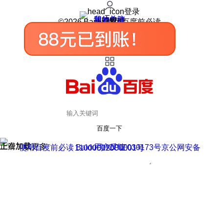
登录
我的关注
我的收藏
皮肤中心
用户反馈
设置
©2026 Baidu 使用百度前必读
百度一下
正在加载
上滑加载更多
用户反馈
使用百度前必读 Baidu 京ICP证030173号
京公网安备11000002000001号