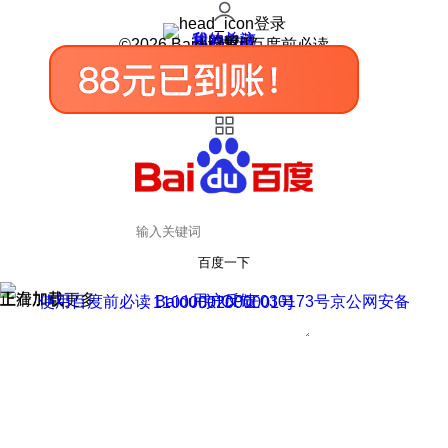
登录
我的关注
我的收藏
皮肤中心
用户反馈
设置
©2026 Baidu 使用百度前必读
百度一下
正在加载
上滑加载更多
用户反馈
使用百度前必读 Baidu 京ICP证030173号
京公网安备11000002000001号