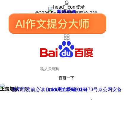
登录
我的关注
我的收藏
皮肤中心
用户反馈
设置
©2026 Baidu 使用百度前必读
百度一下
正在加载
上滑加载更多
用户反馈
使用百度前必读 Baidu 京ICP证030173号
京公网安备11000002000001号