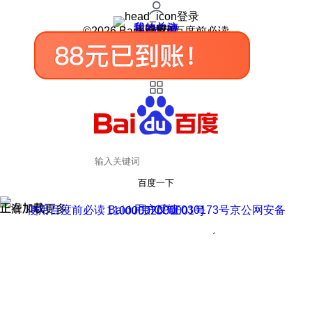
登录
我的关注
我的收藏
皮肤中心
用户反馈
设置
©2026 Baidu 使用百度前必读
百度一下
正在加载
上滑加载更多
用户反馈
使用百度前必读 Baidu 京ICP证030173号
京公网安备11000002000001号