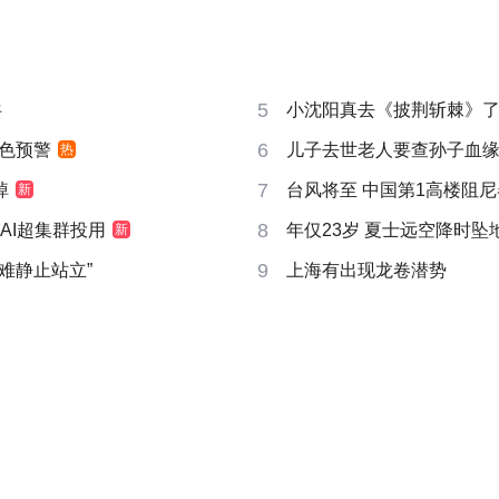
5
共
小沈阳真去《披荆斩棘》
6
色预警
儿子去世老人要查孙子血
热
7
掉
台风将至 中国第1高楼阻尼器
新
8
AI超集群投用
年仅23岁 夏士远空降时坠
新
9
很难静止站立”
上海有出现龙卷潜势