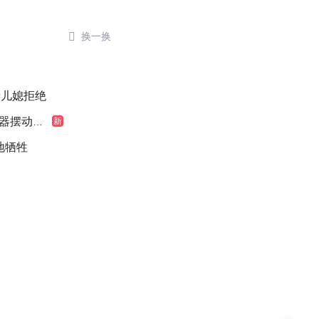

换一换
了
缘儿媳拒绝
摆动明显
新
地牺牲