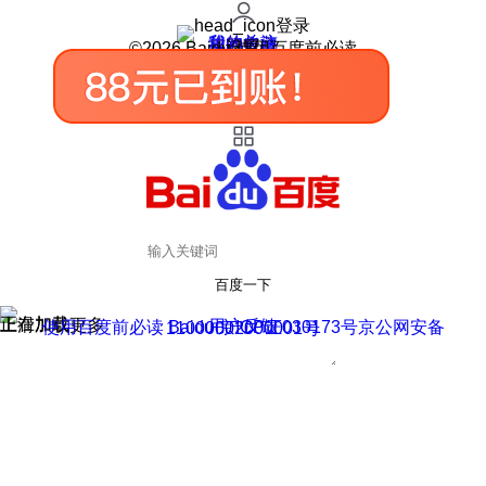
登录
我的关注
我的收藏
皮肤中心
用户反馈
设置
©2026 Baidu 使用百度前必读
百度一下
正在加载
上滑加载更多
用户反馈
使用百度前必读 Baidu 京ICP证030173号
京公网安备11000002000001号