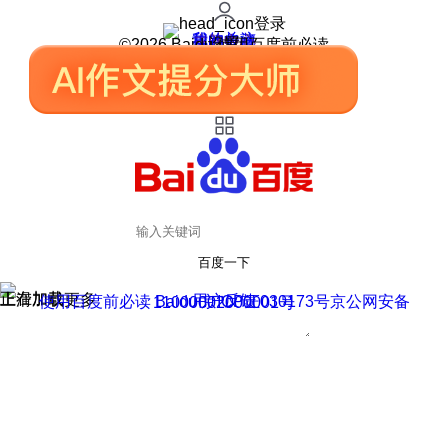
登录
我的关注
我的收藏
皮肤中心
用户反馈
设置
©2026 Baidu 使用百度前必读
百度一下
正在加载
上滑加载更多
用户反馈
使用百度前必读 Baidu 京ICP证030173号
京公网安备11000002000001号