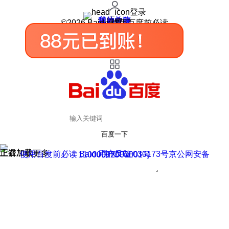
登录
我的关注
我的收藏
皮肤中心
用户反馈
设置
©2026 Baidu 使用百度前必读
百度一下
正在加载
上滑加载更多
用户反馈
使用百度前必读 Baidu 京ICP证030173号
京公网安备11000002000001号