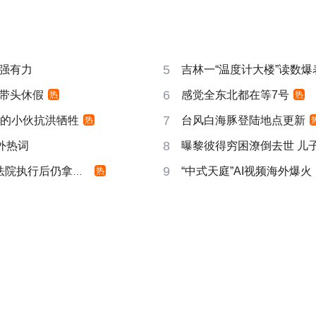
5
强有力
吉林一“温度计大楼”读数爆
6
带头休假
感觉全东北都在等7号
热
热
7
视的小伙抗洪牺牲
台风白海豚登陆地点更新
热
8
成海外热词
曝黎彼得穷困潦倒去世 儿子
9
院执行后仍拿不到
“中式天庭”AI视频海外爆火
热