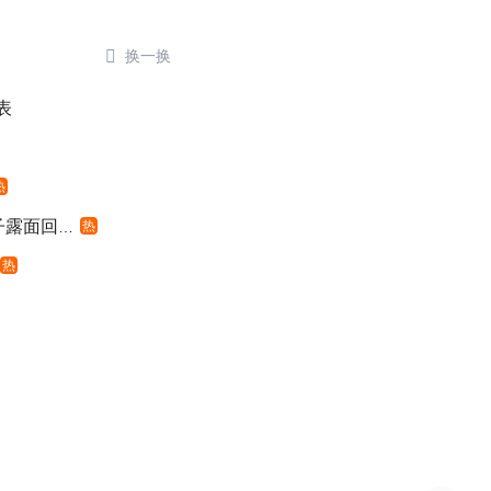

换一换
表
热
露面回应
热
热