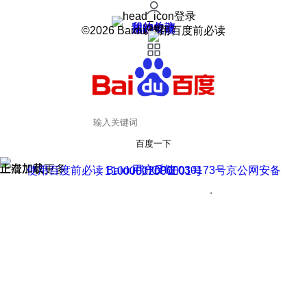
登录
我的关注
我的收藏
皮肤中心
用户反馈
设置
©2026 Baidu 使用百度前必读
百度一下
正在加载
上滑加载更多
用户反馈
使用百度前必读 Baidu 京ICP证030173号
京公网安备11000002000001号