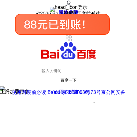
登录
我的关注
我的收藏
皮肤中心
用户反馈
设置
©2026 Baidu 使用百度前必读
百度一下
正在加载
上滑加载更多
用户反馈
使用百度前必读 Baidu 京ICP证030173号
京公网安备11000002000001号