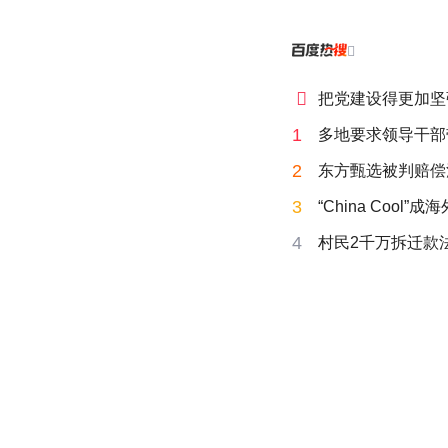


把党建设得更加坚
1
多地要求领导干部
2
东方甄选被判赔偿
3
“China Cool”
4
村民2千万拆迁款法