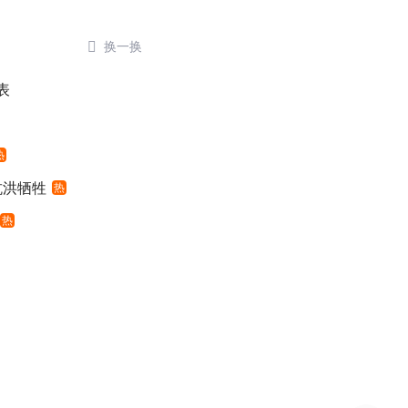

换一换
表
热
抗洪牺牲
热
热