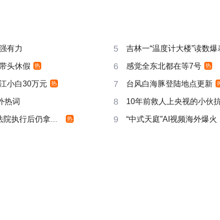
5
强有力
吉林一“温度计大楼”读数爆
6
带头休假
感觉全东北都在等7号
热
热
7
江小白30万元
台风白海豚登陆地点更新
热
8
成海外热词
10年前救人上央视的小伙
9
院执行后仍拿不到
“中式天庭”AI视频海外爆火
热