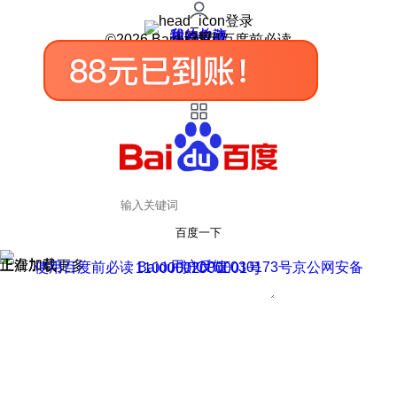
登录
我的关注
我的收藏
皮肤中心
用户反馈
设置
©2026 Baidu 使用百度前必读
百度一下
正在加载
上滑加载更多
用户反馈
使用百度前必读 Baidu 京ICP证030173号
京公网安备11000002000001号