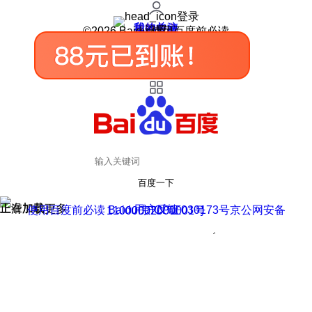
登录
我的关注
我的收藏
皮肤中心
用户反馈
设置
©2026 Baidu 使用百度前必读
百度一下
正在加载
上滑加载更多
用户反馈
使用百度前必读 Baidu 京ICP证030173号
京公网安备11000002000001号