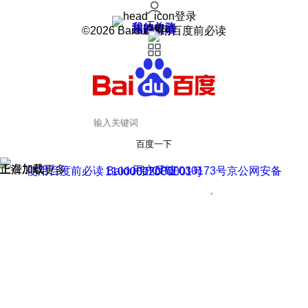
登录
我的关注
我的收藏
皮肤中心
用户反馈
设置
©2026 Baidu 使用百度前必读
百度一下
正在加载
上滑加载更多
用户反馈
使用百度前必读 Baidu 京ICP证030173号
京公网安备11000002000001号