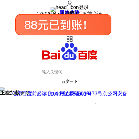
登录
我的关注
我的收藏
皮肤中心
用户反馈
设置
©2026 Baidu 使用百度前必读
百度一下
正在加载
上滑加载更多
用户反馈
使用百度前必读 Baidu 京ICP证030173号
京公网安备11000002000001号