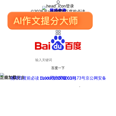
登录
我的关注
我的收藏
皮肤中心
用户反馈
设置
©2026 Baidu 使用百度前必读
百度一下
正在加载
上滑加载更多
用户反馈
使用百度前必读 Baidu 京ICP证030173号
京公网安备11000002000001号