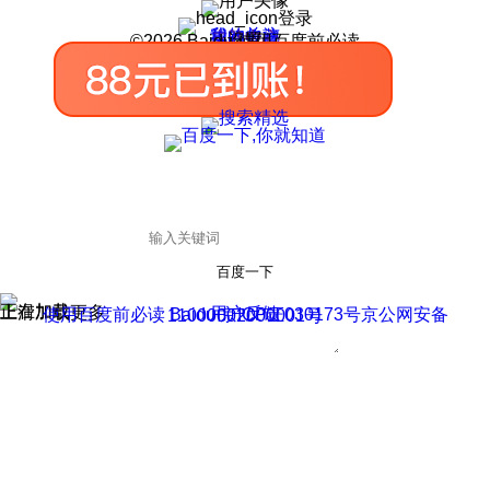
登录
我的关注
我的收藏
皮肤中心
用户反馈
设置
©2026 Baidu 使用百度前必读
百度一下
正在加载
上滑加载更多
用户反馈
使用百度前必读 Baidu 京ICP证030173号
京公网安备11000002000001号