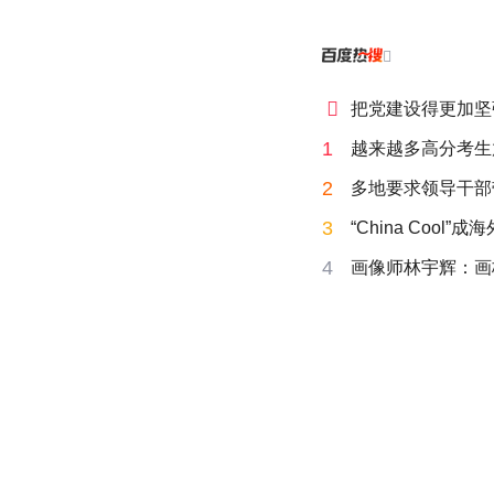


把党建设得更加坚
1
越来越多高分考生
2
多地要求领导干部
3
“China Cool”
4
画像师林宇辉：画梅