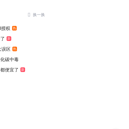

换一换
I授权
热
来了
新
大误区
热
氧化碳中毒
萄都便宜了
新