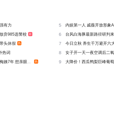
5
强有力
内娱第一人 戚薇开放形象A
6
放弃985选警校
台风白海豚最新路径研判
新
7
带头休假
今日立秋 养生千万避开六
热
8
成海外热词
女子开一天一夜空调后二
9
姨7年 想亲眼看看
大降价！西瓜鸭梨巨峰葡
热