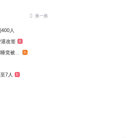

换一换
400人
费退改签
新
觉被摇醒
热
至7人
新