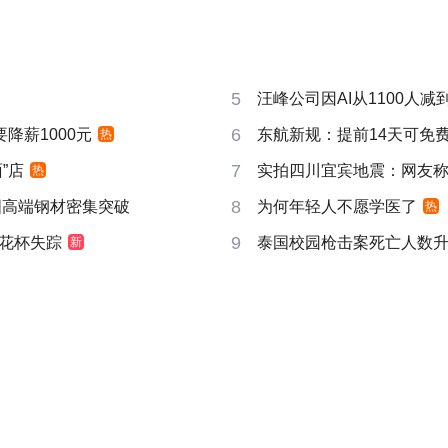
5
汪峰公司因AI从1100人减到
6
要降薪1000元
东航新规：提前14天可免
热
7
”店
实拍四川宜宾地震：网友称睡
热
8
国高端钢材密集突破
为何年轻人不愿学医了
热
9
花杯失踪
泰国校园枪击案死亡人数升
新