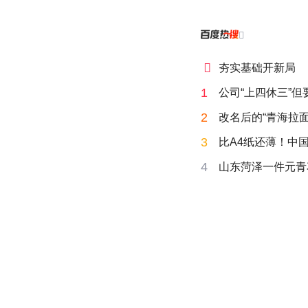


夯实基础开新局
1
公司“上四休三”但
2
改名后的“青海拉面
3
比A4纸还薄！中
4
山东菏泽一件元青