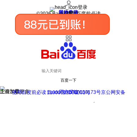
登录
我的关注
我的收藏
皮肤中心
用户反馈
设置
©2026 Baidu 使用百度前必读
百度一下
正在加载
上滑加载更多
用户反馈
使用百度前必读 Baidu 京ICP证030173号
京公网安备11000002000001号