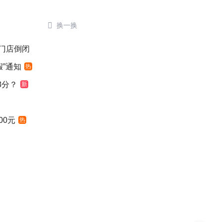

换一换
后门店倒闭
”通知
热
8分？
新
00元
热