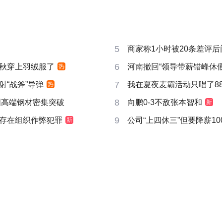
5
商家称1小时被20条差评
6
秋穿上羽绒服了
河南撤回“领导带薪错峰休假
热
7
射“战斧”导弹
我在夏夜麦霸活动只唱了8
热
8
国高端钢材密集突破
向鹏0-3不敌张本智和
新
9
存在组织作弊犯罪
公司“上四休三”但要降薪10
新