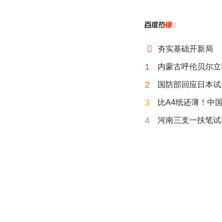


夯实基础开新局
1
内蒙古呼伦贝尔立
2
国防部回应日本试
3
比A4纸还薄！中
4
河南三支一扶笔试