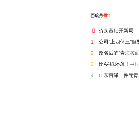


夯实基础开新局
1
公司“上四休三”但
2
改名后的“青海拉面
3
比A4纸还薄！中
4
山东菏泽一件元青