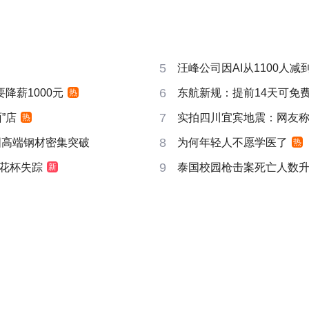
5
汪峰公司因AI从1100人减到
6
要降薪1000元
东航新规：提前14天可免
热
7
”店
实拍四川宜宾地震：网友称睡
热
8
国高端钢材密集突破
为何年轻人不愿学医了
热
9
花杯失踪
泰国校园枪击案死亡人数升
新