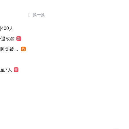

换一换
400人
费退改签
新
觉被摇醒
热
至7人
新