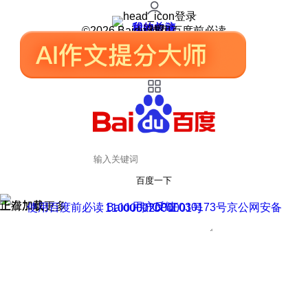
登录
我的关注
我的收藏
皮肤中心
用户反馈
设置
©2026 Baidu 使用百度前必读
百度一下
正在加载
上滑加载更多
用户反馈
使用百度前必读 Baidu 京ICP证030173号
京公网安备11000002000001号