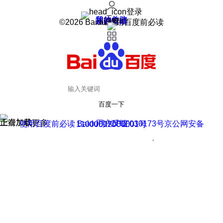
登录
我的关注
我的收藏
皮肤中心
用户反馈
设置
©2026 Baidu 使用百度前必读
百度一下
正在加载
上滑加载更多
用户反馈
使用百度前必读 Baidu 京ICP证030173号
京公网安备11000002000001号