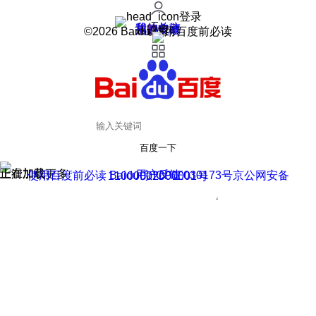
登录
我的关注
我的收藏
皮肤中心
用户反馈
设置
©2026 Baidu 使用百度前必读
百度一下
正在加载
上滑加载更多
用户反馈
使用百度前必读 Baidu 京ICP证030173号
京公网安备11000002000001号