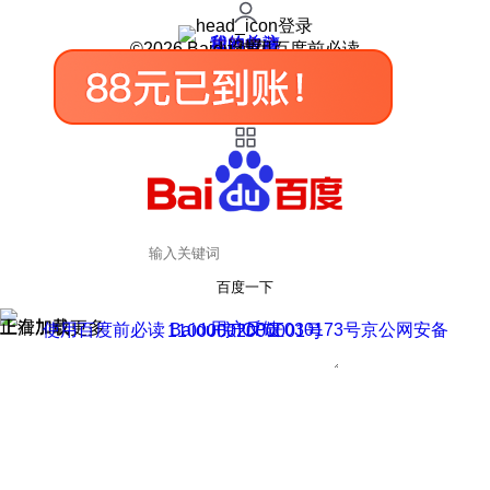
登录
我的关注
我的收藏
皮肤中心
用户反馈
设置
©2026 Baidu 使用百度前必读
百度一下
正在加载
上滑加载更多
用户反馈
使用百度前必读 Baidu 京ICP证030173号
京公网安备11000002000001号