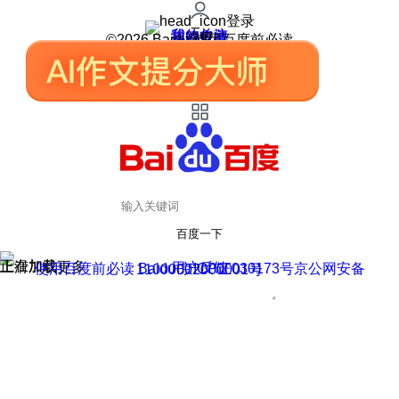
登录
我的关注
我的收藏
皮肤中心
用户反馈
设置
©2026 Baidu 使用百度前必读
百度一下
正在加载
上滑加载更多
用户反馈
使用百度前必读 Baidu 京ICP证030173号
京公网安备11000002000001号