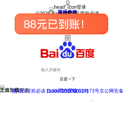
登录
我的关注
我的收藏
皮肤中心
用户反馈
设置
©2026 Baidu 使用百度前必读
百度一下
正在加载
上滑加载更多
用户反馈
使用百度前必读 Baidu 京ICP证030173号
京公网安备11000002000001号