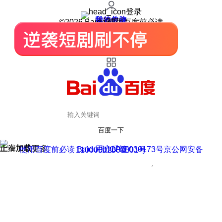
登录
我的关注
我的收藏
皮肤中心
用户反馈
设置
©2026 Baidu 使用百度前必读
百度一下
正在加载
上滑加载更多
用户反馈
使用百度前必读 Baidu 京ICP证030173号
京公网安备11000002000001号