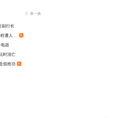

换一换
银行副行长
遭人利用
热
台电器
游玩时溺亡
”造假抢功
热