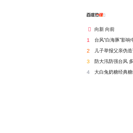


向新 向前
1
台风“白海豚”影
2
儿子举报父亲伪造
3
防大汛防强台风 
4
大白兔奶糖经典糖