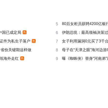
5
80后女柜员获聘4200亿
6
响中国已成定局
伊朗总统：最高领袖决策过程
热
7
证件为私生子落户
女子利用漏洞0元买了3千
热
8
多省份关键期这样做
母子在“天津之眼”海河边
9
纸海外走红
曝《蜘蛛侠》替身“河南弟
热