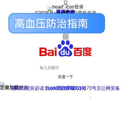
登录
我的关注
我的收藏
皮肤中心
用户反馈
设置
©2026 Baidu 使用百度前必读
百度一下
正在加载
上滑加载更多
用户反馈
使用百度前必读 Baidu 京ICP证030173号
京公网安备11000002000001号