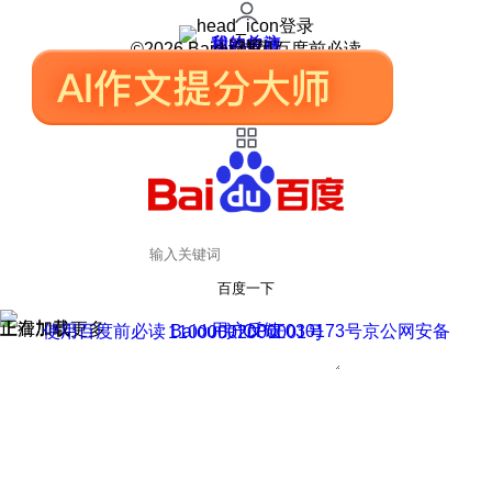
登录
我的关注
我的收藏
皮肤中心
用户反馈
设置
©2026 Baidu 使用百度前必读
百度一下
正在加载
上滑加载更多
用户反馈
使用百度前必读 Baidu 京ICP证030173号
京公网安备11000002000001号