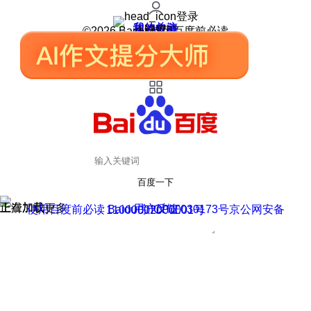
登录
我的关注
我的收藏
皮肤中心
用户反馈
设置
©2026 Baidu 使用百度前必读
百度一下
正在加载
上滑加载更多
用户反馈
使用百度前必读 Baidu 京ICP证030173号
京公网安备11000002000001号