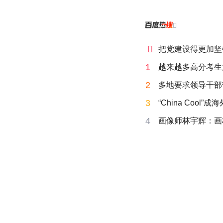


把党建设得更加坚
1
越来越多高分考生
2
多地要求领导干部
3
“China Cool”
4
画像师林宇辉：画梅