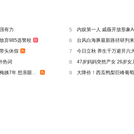
5
强有力
内娱第一人 戚薇开放形象A
6
放弃985选警校
台风白海豚最新路径研判
新
7
带头休假
今日立秋 养生千万避开六
热
8
成海外热词
47岁妈妈突然产女 26岁女儿
9
姨7年 想亲眼看看
大降价！西瓜鸭梨巨峰葡
热