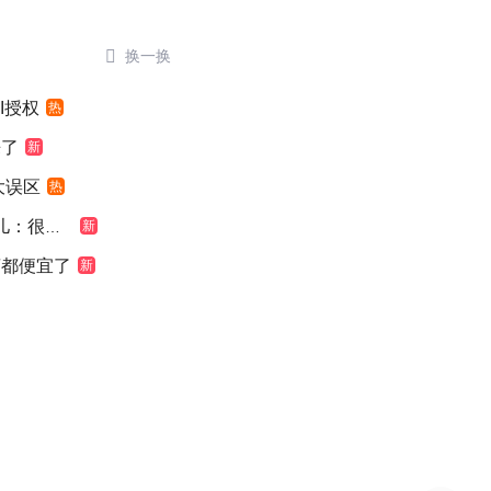

换一换
I授权
热
来了
新
大误区
热
：很震惊
新
萄都便宜了
新