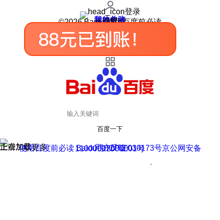
登录
我的关注
我的收藏
皮肤中心
用户反馈
设置
©2026 Baidu 使用百度前必读
百度一下
正在加载
上滑加载更多
用户反馈
使用百度前必读 Baidu 京ICP证030173号
京公网安备11000002000001号